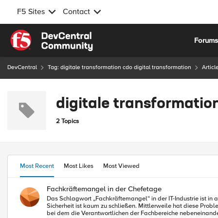
F5 Sites
Contact
Skip to content
Forum
DevCentral
Tag: digitale transformation cdo digital transformation
Articl
digitale transformatio
2 Topics
Most Recent
Most Likes
Most Viewed
Fachkräftemangel in der Chefetage
Das Schlagwort „Fachkräftemangel“ in der IT-Industrie ist in 
Sicherheit ist kaum zu schließen. Mittlerweile hat diese Problematik auch die Chefetage erreicht, fehlt es hier an einer übergeordneten Funktion, die dem bislang vorherrschenden Silodenken entgegenwirkt und
bei dem die Verantwortlichen der Fachbereiche nebeneinander st