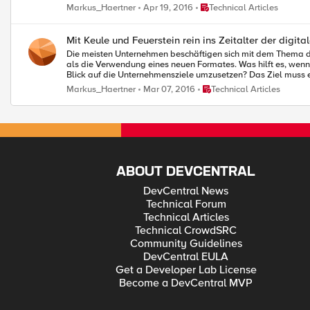
digitalen Transformation, Industrie 4.0 und Internet der Dinge vielschichtiger und unauffälliger. Laut dem Lagebericht 2015 des BSI werden
Place Technical Articles
Markus_Haertner
Apr 19, 2016
Technical Articles
berücksichtigt, und zwar auch dann nicht, wenn ein Ausfall der betreffenden Sys
Sicherheit Teil des Risikomanagements und damit eine Manag
mangelhafter IT-Sicherheit. Dabei kann IT-Sicherheit nach de
Mit Keule und Feuerstein rein ins Zeitalter der digit
lässt sich wirtschaftlich vertreten und schützt bereits gegen eine Vielzahl heutiger Angriffe. Wie also finden wir diese Fachkräfte und pla
Die meisten Unternehmen beschäftigen sich mit dem Thema digitale Transformati
werden kann? Diese Frage beantworte ich Ihnen in m
als die Verwendung eines neuen Formates. Was hilft es, wenn wir alte Prozesse einfach digital er
Blick auf die Unternehmensziele umzusetzen? Das Ziel muss es d
durch Laptops, Smartphones, Tablets und Wearables ersetzen, die Prozesse dahinter aber nicht ändern. Wie kann
Place Technical Articles
Markus_Haertner
Mar 07, 2016
Technical Articles
Kundenbedürfnissen Rechnung trägt? Die Antwort ist sicherlic
Umsatzverantwortung hat. Eine Person, die sozusagen von Nul
Nutzererfahrung bei Mitarbeitern und Kunden sorgen. Nur so schafft es ei
mein Blogbeitrag auf silicon.de, der sich mit dem Thema und A
ABOUT DEVCENTRAL
DevCentral News
Technical Forum
Technical Articles
Technical CrowdSRC
Community Guidelines
DevCentral EULA
Get a Developer Lab License
Become a DevCentral MVP