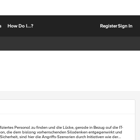
s
How Do I...?
Register
Sign In
ziertes Personal zu finden und die Lücke, gerade in Bezug auf die IT-
herheit, sind hier die Angriffs-Szenarien durch Initiativen wie der