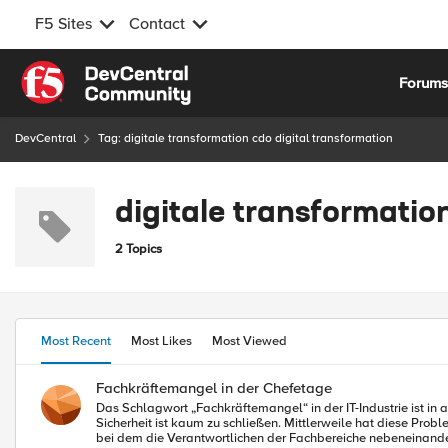
F5 Sites
Contact
Skip to content
Forum
DevCentral
Tag: digitale transformation cdo digital transformation
digitale transformatio
2 Topics
Most Recent
Most Likes
Most Viewed
Fachkräftemangel in der Chefetage
Das Schlagwort „Fachkräftemangel“ in der IT-Industrie ist in 
Sicherheit ist kaum zu schließen. Mittlerweile hat diese Problematik auch die Chefetage erreicht, fehlt es hier an einer übergeordneten Funktion, die dem bislang vorherrschenden Silodenken entgegenwirkt und
bei dem die Verantwortlichen der Fachbereiche nebeneinander st