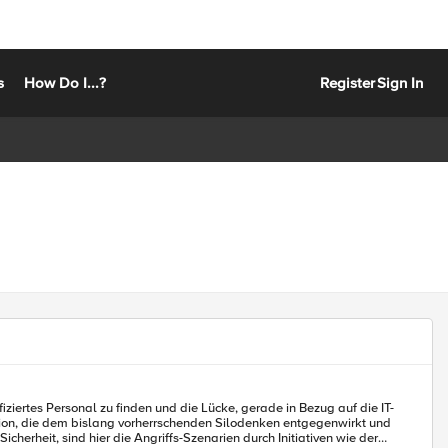
s
How Do I...?
Register
Sign In
ziertes Personal zu finden und die Lücke, gerade in Bezug auf die IT-
herheit, sind hier die Angriffs-Szenarien durch Initiativen wie der