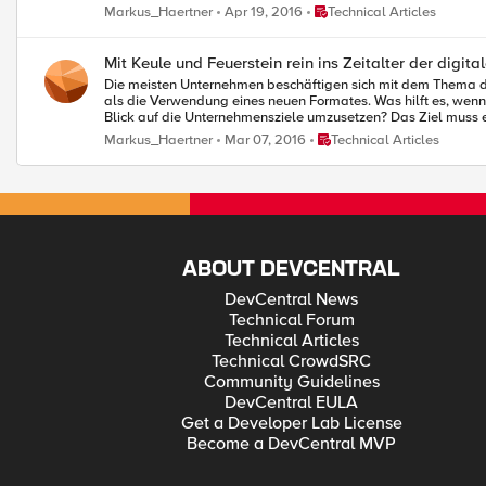
digitalen Transformation, Industrie 4.0 und Internet der Dinge vielschichtiger und unauffälliger. Laut dem Lagebericht 2015 des BSI werden
Place Technical Articles
Markus_Haertner
Apr 19, 2016
Technical Articles
berücksichtigt, und zwar auch dann nicht, wenn ein Ausfall der betreffenden Sys
Sicherheit Teil des Risikomanagements und damit eine Manag
mangelhafter IT-Sicherheit. Dabei kann IT-Sicherheit nach de
Mit Keule und Feuerstein rein ins Zeitalter der digit
lässt sich wirtschaftlich vertreten und schützt bereits gegen eine Vielzahl heutiger Angriffe. Wie also finden wir diese Fachkräfte und pla
Die meisten Unternehmen beschäftigen sich mit dem Thema digitale Transformati
werden kann? Diese Frage beantworte ich Ihnen in m
als die Verwendung eines neuen Formates. Was hilft es, wenn wir alte Prozesse einfach digital er
Blick auf die Unternehmensziele umzusetzen? Das Ziel muss es d
durch Laptops, Smartphones, Tablets und Wearables ersetzen, die Prozesse dahinter aber nicht ändern. Wie kann
Place Technical Articles
Markus_Haertner
Mar 07, 2016
Technical Articles
Kundenbedürfnissen Rechnung trägt? Die Antwort ist sicherlic
Umsatzverantwortung hat. Eine Person, die sozusagen von Nul
Nutzererfahrung bei Mitarbeitern und Kunden sorgen. Nur so schafft es ei
mein Blogbeitrag auf silicon.de, der sich mit dem Thema und A
ABOUT DEVCENTRAL
DevCentral News
Technical Forum
Technical Articles
Technical CrowdSRC
Community Guidelines
DevCentral EULA
Get a Developer Lab License
Become a DevCentral MVP