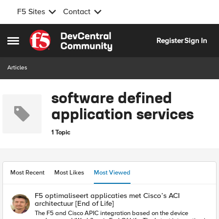
F5 Sites
Contact
Skip to content
Register
Sign In
Open Side Menu
Articles
software defined
application services
1 Topic
Most Recent
Most Likes
Most Viewed
F5 optimaliseert applicaties met Cisco’s ACI
architectuur [End of Life]
The F5 and Cisco APIC integration based on the device